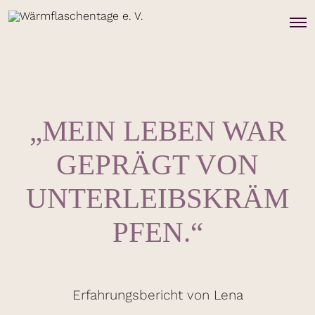
O
p
e
n
M
e
n
u
„MEIN LEBEN WAR
GEPRÄGT VON
UNTERLEIBSKRÄM
PFEN.“
Erfahrungsbericht von Lena