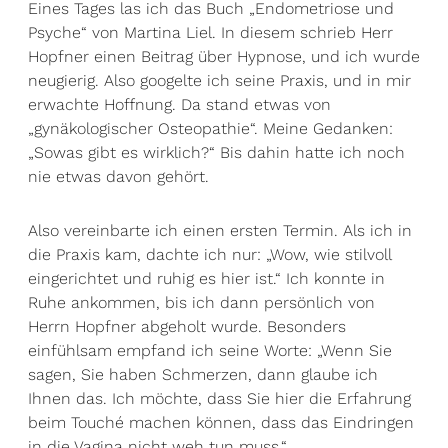
Eines Tages las ich das Buch „Endometriose und
Psyche“ von Martina Liel. In diesem schrieb Herr
Hopfner einen Beitrag über Hypnose, und ich wurde
neugierig. Also googelte ich seine Praxis, und in mir
erwachte Hoffnung. Da stand etwas von
„gynäkologischer Osteopathie“. Meine Gedanken:
„Sowas gibt es wirklich?“ Bis dahin hatte ich noch
nie etwas davon gehört.
Also vereinbarte ich einen ersten Termin. Als ich in
die Praxis kam, dachte ich nur: „Wow, wie stilvoll
eingerichtet und ruhig es hier ist.“ Ich konnte in
Ruhe ankommen, bis ich dann persönlich von
Herrn Hopfner abgeholt wurde. Besonders
einfühlsam empfand ich seine Worte: „Wenn Sie
sagen, Sie haben Schmerzen, dann glaube ich
Ihnen das. Ich möchte, dass Sie hier die Erfahrung
beim Touché machen können, dass das Eindringen
in die Vagina nicht weh tun muss.“