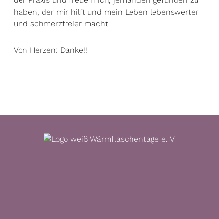
der Praxis und freue mich, jemanden gefunden zu
haben, der mir hilft und mein Leben lebenswerter
und schmerzfreier macht.
Von Herzen: Danke!!
M
o
r
e